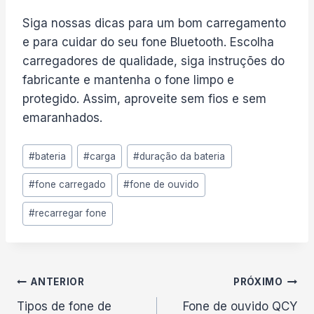
Siga nossas dicas para um bom carregamento
e para cuidar do seu fone Bluetooth. Escolha
carregadores de qualidade, siga instruções do
fabricante e mantenha o fone limpo e
protegido. Assim, aproveite sem fios e sem
emaranhados.
Tags
#
bateria
#
carga
#
duração da bateria
do
#
fone carregado
#
fone de ouvido
Post:
#
recarregar fone
Navegação
ANTERIOR
PRÓXIMO
Tipos de fone de
Fone de ouvido QCY