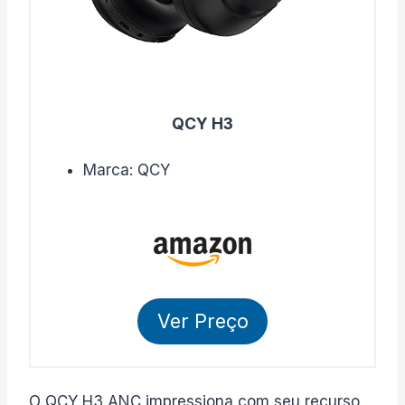
QCY H3
Marca: QCY
Ver Preço
O QCY H3 ANC impressiona com seu recurso