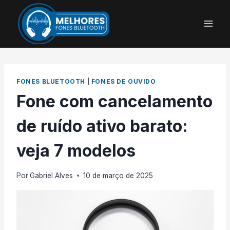
Pular
para
o
Conteúdo
FONES BLUETOOTH
|
FONES DE OUVIDO
Fone com cancelamento
de ruído ativo barato:
veja 7 modelos
Por
Gabriel Alves
10 de março de 2025