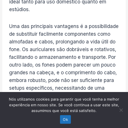
ideal tanto para uso doméstico quanto em
estúdios.
Uma das principais vantagens é a possibilidade
de substituir facilmente componentes como
almofadas e cabos, prolongando a vida útil do
fone. Os auriculares são dobráveis e rotativos,
facilitando o armazenamento e transporte. Por
outro lado, os fones podem parecer um pouco
grandes na cabeça, e o comprimento do cabo,
embora robusto, pode não ser suficiente para
setups específicos, necessitando de uma
extensão.
Nós utilizamos cookies para garantir que você tenha a melhor
experiência em nosso site. Se você continua a usar este site,
assumimos que você está satisfeito.
✅ Prós
Ok
Alto nível de conforto para uso prolongado