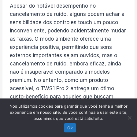
Apesar do notável desempenho no
cancelamento de ruído, alguns podem achar a
sensibilidade dos controles touch um pouco
inconveniente, podendo acidentalmente mudar
as faixas. O modo ambiente oferece uma
experiência positiva, permitindo que sons
externos importantes sejam ouvidos, mas o
cancelamento de ruído, embora eficaz, ainda
não é insuperável comparado a modelos
premium. No entanto, como um produto
acessível, o TWS1 Pro 2 entrega um ótimo
custo-benefício para aqueles que buscam
qualidade sonora sem quebrar o banco.
Nós utilizamos cookies para garantir que você tenha a melhor
experiência em nosso site. Se você continua a usar este site,
assumimos que você está satisfeito.
✅ Prós
Ok
Cancelamento de ruído eficiente