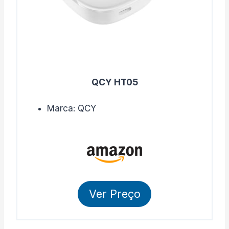
QCY HT05
Marca: QCY
Ver Preço