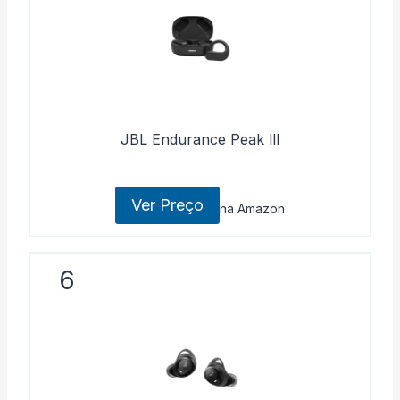
JBL Endurance Peak lll
Ver Preço
na Amazon
6