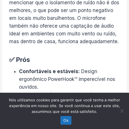
mencionar que o isolamento de ruído não é dos
melhores, o que pode ser um ponto negativo
em locais muito barulhentos. O microfone
também não oferece uma captação de áudio
ideal em ambientes com muito vento ou ruído,
mas dentro de casa, funciona adequadamente.
✅ Prós
Confortáveis e estáveis:
Design
ergonômico PowerHook™ imperecível nos
ouvidos.
Longa duração da bateria:
Até 50 horas
Nós utilizamos cookies para garantir que você tenha a melhor
de reprodução.
experiência em nosso site. Se você continua a usar este site,
Resistência a água e poeira:
Ideal para
assumimos que você está satisfeito.
natação com certificação IP68.
Ok
Som de alta qualidade:
Oferece o JBL