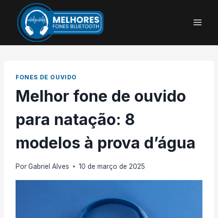
Pular
para
o
Conteúdo
FONES DE OUVIDO
Melhor fone de ouvido
para natação: 8
modelos à prova d’água
Por
Gabriel Alves
10 de março de 2025