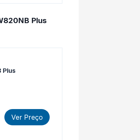
 W820NB Plus
 Plus
Ver Preço