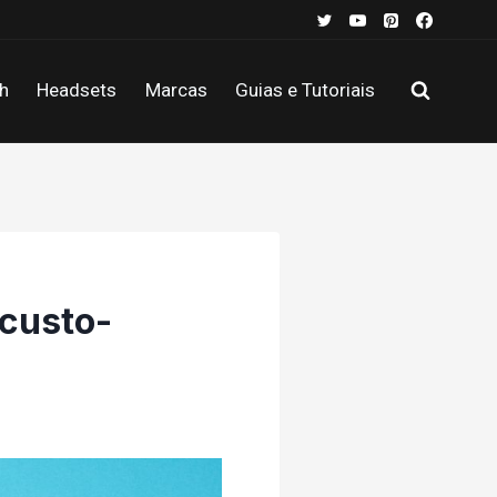
h
Headsets
Marcas
Guias e Tutoriais
 custo-