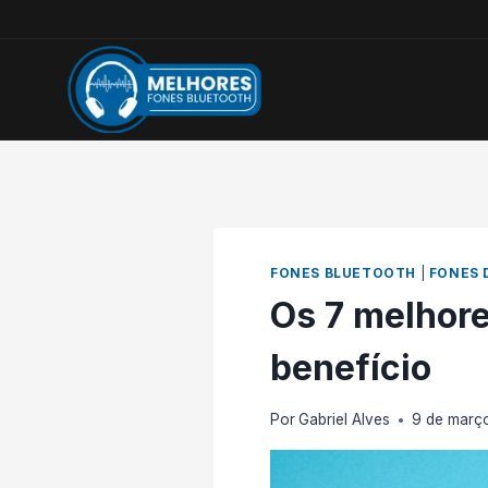
Pular
para
o
Conteúdo
FONES BLUETOOTH
|
FONES 
Os 7 melhore
benefício
Por
Gabriel Alves
9 de març